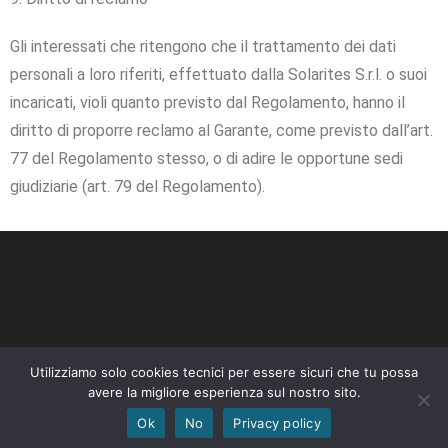
Gli interessati che ritengono che il trattamento dei dati
personali a loro riferiti, effettuato dalla Solarites S.r.l. o suoi
incaricati, violi quanto previsto dal Regolamento, hanno il
diritto di proporre reclamo al Garante, come previsto dall’art.
77 del Regolamento stesso, o di adire le opportune sedi
giudiziarie (art. 79 del Regolamento).
Utilizziamo solo cookies tecnici per essere sicuri che tu possa
avere la migliore esperienza sul nostro sito.
Ok
No
Privacy policy
Copyright 2025 Solarites srl | C.so Statuto 26 – 12084 Mondovì (CN)